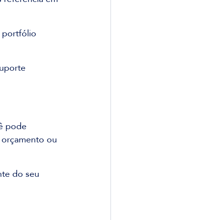
portfólio 
uporte 
cê pode 
m orçamento ou 
te do seu 