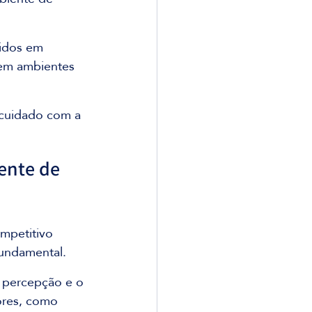
idos em 
em ambientes 
 cuidado com a 
ente de 
mpetitivo 
fundamental.
a percepção e o 
ores, como 