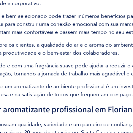
úde e corporativo.
e bem selecionado pode trazer inúmeros benefícios pa
bui para construir uma conexão emocional com sua marc
sintam mais confortáveis e passem mais tempo no seu es
re os clientes, a qualidade do ar e o aroma do ambient
a produtividade e o bem-estar dos colaboradores. 
 e com uma fragrância suave pode ajudar a reduzir o e
ção, tornando a jornada de trabalho mais agradável e e
r um aromatizante de ambiente profissional é um inves
sa e na satisfação de todos que frequentam o espaço.
aromatizante profissional em Florian
uscam qualidade, variedade e um parceiro de confianç
m mais de 20 anos de atuação em Santa Catarina, somos