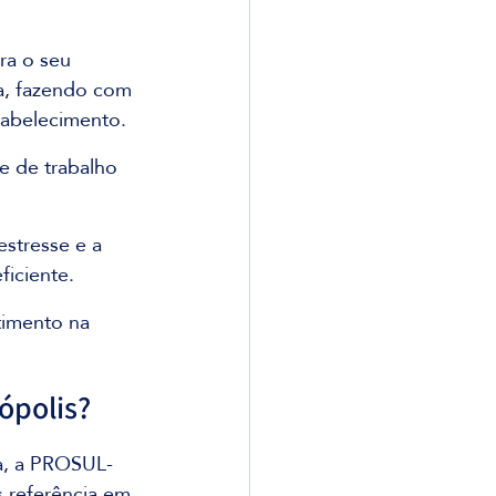
ra o seu 
a, fazendo com 
tabelecimento.
e de trabalho 
stresse e a 
ficiente.
timento na 
ópolis?
a, a PROSUL-
 referência em 