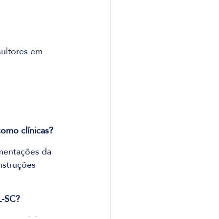
sultores em 
omo clínicas?
mentações da 
nstruções 
L-SC?