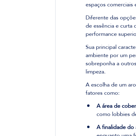
espaços comerciais e
Diferente das opçõe
de essência e curta 
performance superio
Sua principal caracter
ambiente por um per
sobreponha a outros
limpeza.
A escolha de um aro
fatores como:
A área de cober
como lobbies de 
A finalidade do
enquanto uma f