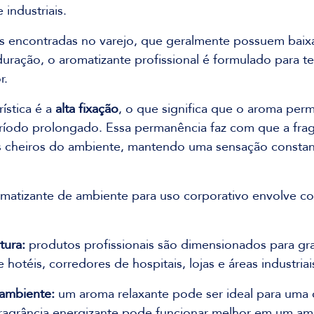
 industriais.
s encontradas no varejo, que geralmente possuem baix
duração, o aromatizante profissional é formulado para t
r.
ística é a 
alta fixação
, o que significa que o aroma per
íodo prolongado. Essa permanência faz com que a frag
 cheiros do ambiente, mantendo uma sensação constant
matizante de ambiente para uso corporativo envolve co
tura:
 produtos profissionais são dimensionados para gr
hotéis, corredores de hospitais, lojas e áreas industriai
 ambiente:
 um aroma relaxante pode ser ideal para uma cl
ragrância energizante pode funcionar melhor em um am