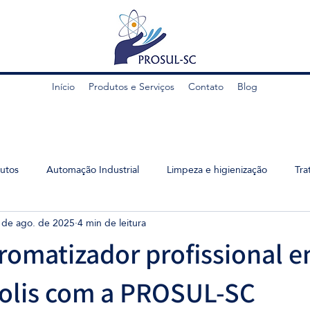
Início
Produtos e Serviços
Contato
Blog
utos
Automação Industrial
Limpeza e higienização
Tra
 de ago. de 2025
4 min de leitura
omatizador profissional 
polis com a PROSUL-SC