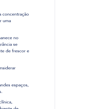
a concentração 
er uma 
manece no 
rância se 
e de frescor e 
nsiderar 
andes espaços, 
s.
ínica, 
biente de 