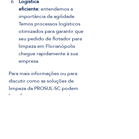
Logística 
eficiente:
 entendemos a 
importância da agilidade. 
Temos processos logísticos 
otimizados para garantir que 
seu pedido de flotador para 
limpeza em Florianópolis 
chegue rapidamente à sua 
empresa.
Para mais informações ou para 
discutir como as soluções de 
limpeza da PROSUL-SC podem 
beneficiar sua empresa, entre em 
contato hoje mesmo! Somos sua 
referência para comprar produto 
flotador em Florianópolis e em 
toda Santa Catarina.