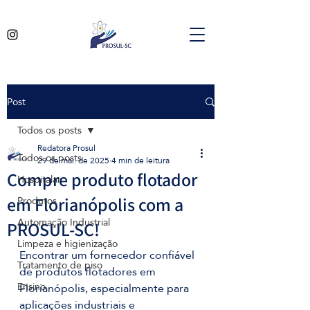
Post
Todos os posts
Redatora Prosul
Todos os posts
29 de mai. de 2025
4 min de leitura
Compre produto flotador
Hospitalar
Produtos
em Florianópolis com a
Automação Industrial
PROSUL-SC!
Limpeza e higienização
Encontrar um fornecedor confiável 
Tratamento de piso
de produtos flotadores em 
Ensino
Florianópolis, especialmente para 
aplicações industriais e 