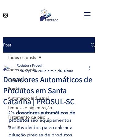
Post
Todos os posts
Redatora Prosul
Todos os posts
3 de ago. de 2025
5 min de leitura
Dosadores Automáticos de
Hospitalar
Produtos
Produtos em Santa
Automação Industrial
Catarina | PROSUL-SC
Limpeza e higienização
Os 
dosadores automáticos de 
Tratamento de piso
produtos
 são equipamentos 
Ensino
desenvolvidos para realizar a 
diluição precisa de produtos 