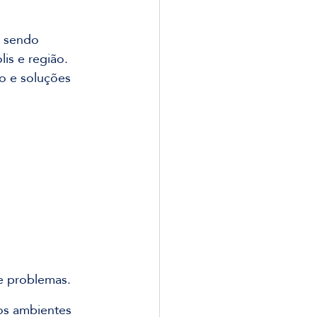
 sendo 
is e região. 
o e soluções 
e problemas.
os ambientes 