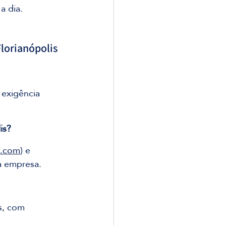
a dia.
lorianópolis
 exigência 
is?
l.com
) e 
a empresa.
s, com 