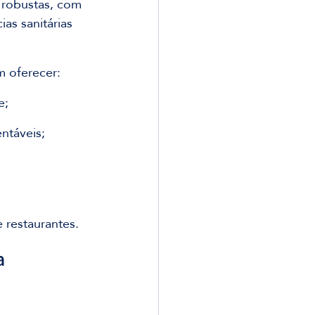
 robustas, com 
as sanitárias 
m oferecer:
e;
ntáveis;
e restaurantes.
a 