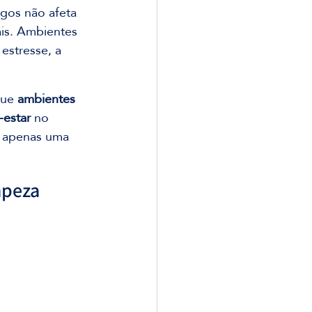
gos não afeta 
ais. Ambientes 
estresse, a 
ue 
ambientes 
-estar
 no 
é apenas uma 
mpeza 