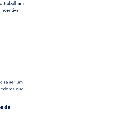
o trabalham 
 incentivar 
ecisa ser um 
cedores que 
s de 