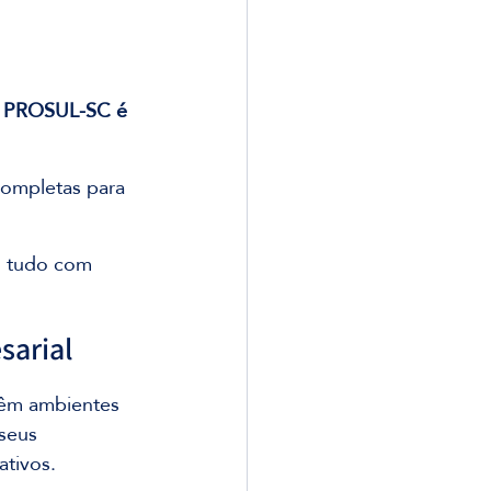
 a PROSUL-SC é 
ompletas para 
, tudo com 
sarial
êm ambientes 
seus 
ativos.