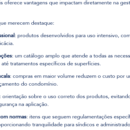
is oferece vantagens que impactam diretamente na ges
 que merecem destaque:
ssional
: produtos desenvolvidos para uso intensivo, com
cácia.
pções
: um catálogo amplo que atende a todas as neces
 até tratamentos específicos de superfícies.
cala
: compras em maior volume reduzem o custo por u
rçamento do condomínio.
: orientação sobre o uso correto dos produtos, evitand
gurança na aplicação.
com normas
: itens que seguem regulamentações específ
roporcionando tranquilidade para síndicos e administrado