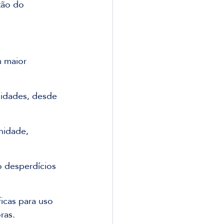
tão do 
 maior 
sidades, desde 
nidade, 
o desperdícios 
icas para uso 
ras.