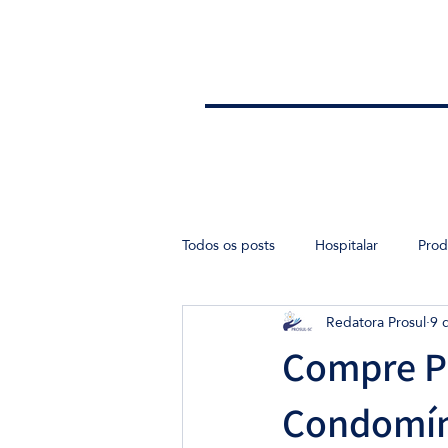
Todos os posts
Hospitalar
Prod
Redatora Prosul
9 
Ensino
Compre P
Condomín