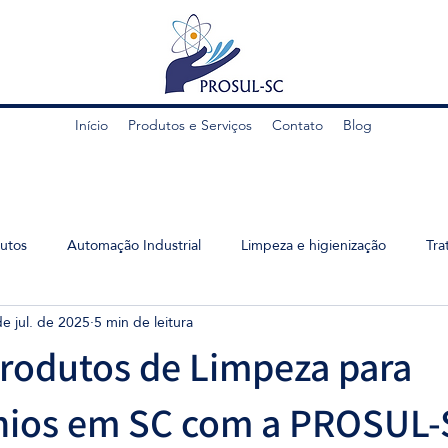
Início
Produtos e Serviços
Contato
Blog
utos
Automação Industrial
Limpeza e higienização
Tra
de jul. de 2025
5 min de leitura
rodutos de Limpeza para
ios em SC com a PROSUL-