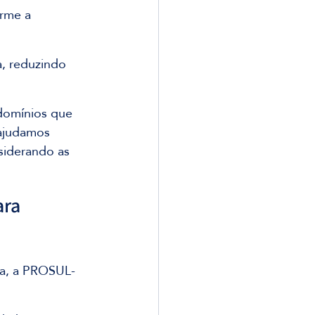
rme a 
, reduzindo 
domínios que 
 ajudamos 
siderando as 
ra 
na, a PROSUL-