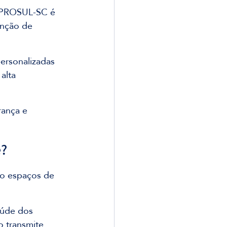
 PROSUL-SC é 
enção de 
ersonalizadas 
alta 
rança e 
e?
ão espaços de 
aúde dos 
 transmite 