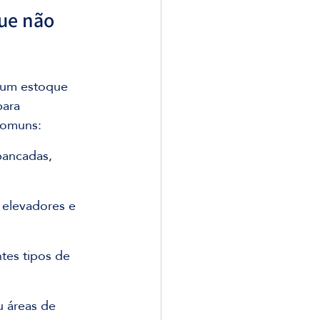
ue não 
 um estoque 
para 
comuns:
bancadas, 
 elevadores e 
tes tipos de 
u áreas de 