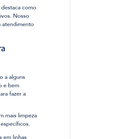
e destaca como 
tivos. Nosso 
m atendimento 
a 
o a alguns 
ro e bem 
ra fazer a 
m mais limpeza 
 específicos.
 em linhas 