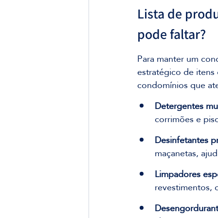
Lista de prod
pode faltar?
Para manter um cond
estratégico de itens
condomínios que ate
Detergentes mul
corrimões e pis
Desinfetantes pr
maçanetas, ajud
Limpadores espe
revestimentos, 
Desengordurante