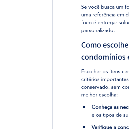
Se você busca um fo
uma referência em di
foco é entregar sol
personalizado.
Como escolher
condomínios 
Escolher os itens ce
critérios importante
conservado, sem com
melhor escolha:
Conheça as nec
e os tipos de su
Verifique a con