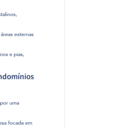
talinos, 
m áreas externas 
ios e pias, 
ndomínios 
 por uma 
esa focada em 