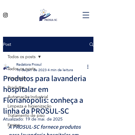
Post
Todos os posts
Redatora Prosul
Todos os posts
16 de jan. de 2023
4 min de leitura
Produtos para lavanderia
Hospitalar
Produtos
hospitalar em
Automação Industrial
Florianópolis: conheça a
Limpeza e higienização
linha da PROSUL-SC
Tratamento de piso
Atualizado:
19 de mai. de 2025
Ensino
A PROSUL-SC fornece produtos 
para lavanderia hospitalar em 