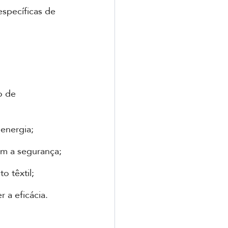
specíficas de 
o de 
energia;
m a segurança;
o têxtil;
a eficácia.