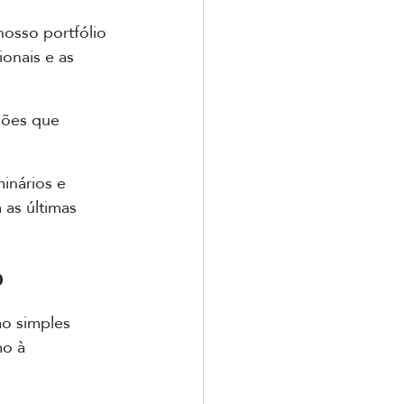
osso portfólio 
onais e as 
ções que 
inários e 
as últimas 
o
o simples 
o à 