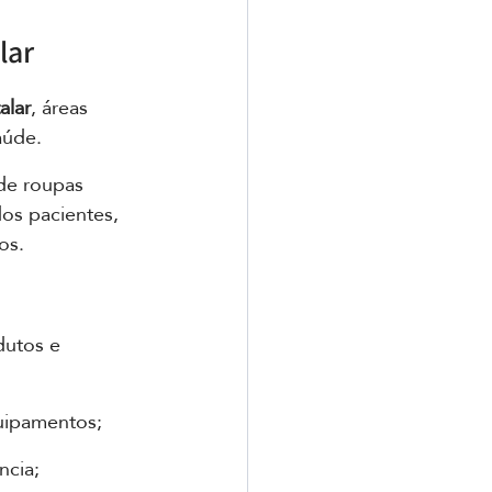
lar
alar
, áreas 
aúde. 
de roupas 
os pacientes, 
os.
dutos e 
quipamentos;
ncia;