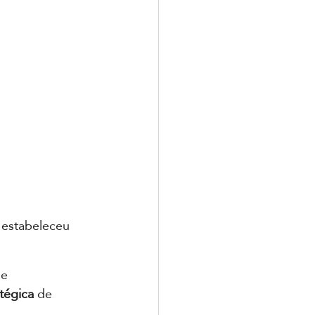
 estabeleceu 
e 
atégica
 de 