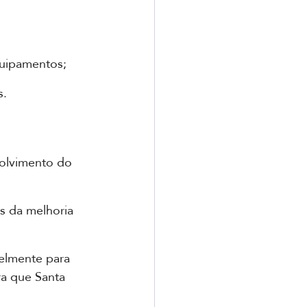
quipamentos;
s.
volvimento do 
s da melhoria 
elmente para 
ra que Santa 