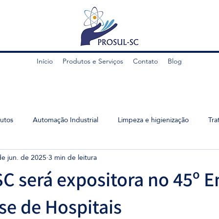
Início
Produtos e Serviços
Contato
Blog
utos
Automação Industrial
Limpeza e higienização
Tra
de jun. de 2025
3 min de leitura
 será expositora no 45º E
se de Hospitais